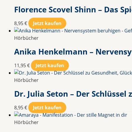
Florence Scovel Shinn – Das Sp
8,95
€
Jetzt kaufen
Hörbücher
Anika Henkelmann – Nervensys
11,95
€
Jetzt kaufen
Hörbücher
Dr. Julia Seton – Der Schlüsse
8,95
€
Jetzt kaufen
Hörbücher