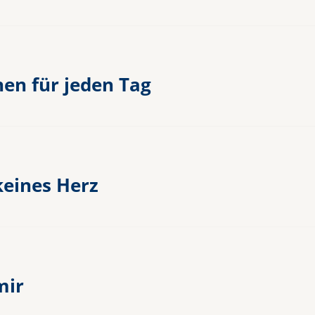
nen für jeden Tag
keines Herz
mir