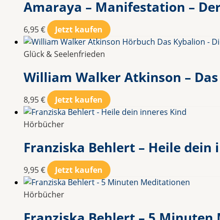
Amaraya – Manifestation – Der 
6,95
€
Jetzt kaufen
Glück & Seelenfrieden
William Walker Atkinson – Das 
8,95
€
Jetzt kaufen
Hörbücher
Franziska Behlert – Heile dein 
9,95
€
Jetzt kaufen
Hörbücher
Franziska Behlert – 5 Minuten