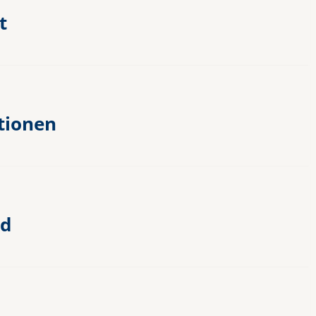
t
tionen
nd