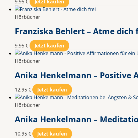
9,95
€
Jetzt kaufen
Hörbücher
Franziska Behlert – Atme dich f
9,95
€
Jetzt kaufen
Hörbücher
Anika Henkelmann – Positive A
12,95
€
Jetzt kaufen
Hörbücher
Anika Henkelmann – Meditatio
10,95
€
Jetzt kaufen