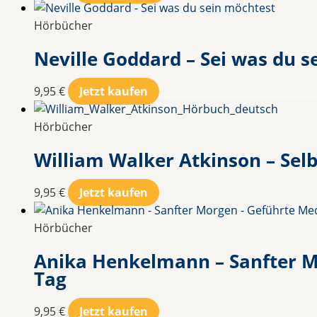
Hörbücher
Neville Goddard – Sei was du s
9,95
€
Jetzt kaufen
Hörbücher
William Walker Atkinson – Sel
9,95
€
Jetzt kaufen
Hörbücher
Anika Henkelmann – Sanfter Mo
Tag
9,95
€
Jetzt kaufen