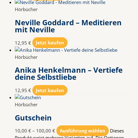
Hörbücher
Neville Goddard – Meditieren
mit Neville
12,95
€
Jetzt kaufen
Hörbücher
Anika Henkelmann – Vertiefe
deine Selbstliebe
12,95
€
Jetzt kaufen
Hörbücher
Gutschein
10,00
€
–
100,00
€
Ausführung wählen
Dieses
Produkt weist mehrere Varianten auf. Die Optionen