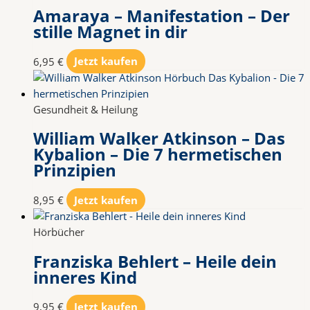
Amaraya – Manifestation – Der
stille Magnet in dir
6,95
€
Jetzt kaufen
Gesundheit & Heilung
William Walker Atkinson – Das
Kybalion – Die 7 hermetischen
Prinzipien
8,95
€
Jetzt kaufen
Hörbücher
Franziska Behlert – Heile dein
inneres Kind
9,95
€
Jetzt kaufen