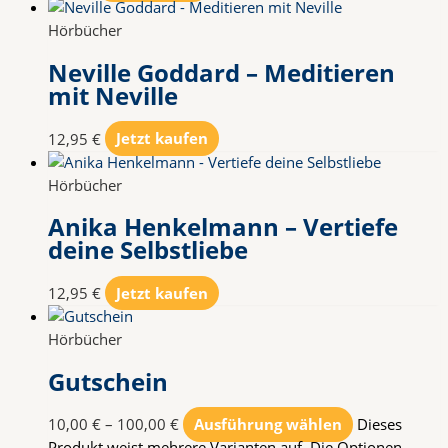
Hörbücher
Neville Goddard – Meditieren
mit Neville
12,95
€
Jetzt kaufen
Hörbücher
Anika Henkelmann – Vertiefe
deine Selbstliebe
12,95
€
Jetzt kaufen
Hörbücher
Gutschein
10,00
€
–
100,00
€
Ausführung wählen
Dieses
Produkt weist mehrere Varianten auf. Die Optionen