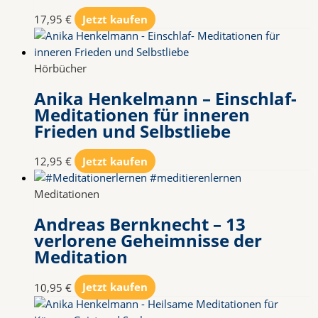
17,95
€
Jetzt kaufen
Hörbücher
Anika Henkelmann – Einschlaf-
Meditationen für inneren
Frieden und Selbstliebe
12,95
€
Jetzt kaufen
Meditationen
Andreas Bernknecht – 13
verlorene Geheimnisse der
Meditation
10,95
€
Jetzt kaufen