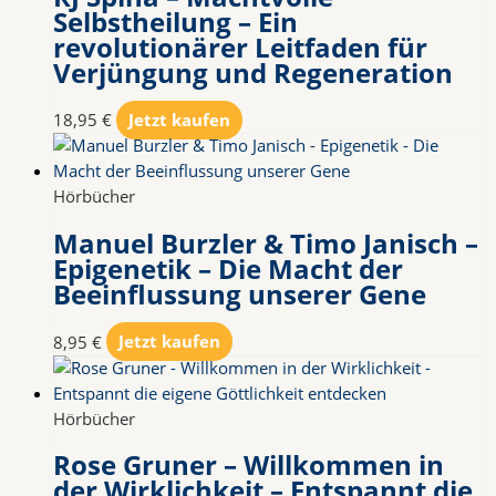
Selbstheilung – Ein
revolutionärer Leitfaden für
Verjüngung und Regeneration
18,95
€
Jetzt kaufen
Hörbücher
Manuel Burzler & Timo Janisch –
Epigenetik – Die Macht der
Beeinflussung unserer Gene
8,95
€
Jetzt kaufen
Hörbücher
Rose Gruner – Willkommen in
der Wirklichkeit – Entspannt die