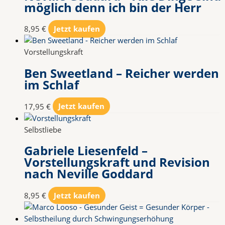
möglich denn ich bin der Herr
8,95
€
Jetzt kaufen
Vorstellungskraft
Ben Sweetland – Reicher werden
im Schlaf
17,95
€
Jetzt kaufen
Selbstliebe
Gabriele Liesenfeld –
Vorstellungskraft und Revision
nach Neville Goddard
8,95
€
Jetzt kaufen