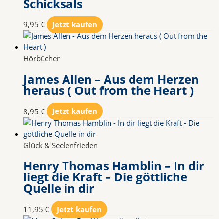
Schicksals
9,95
€
Jetzt kaufen
Hörbücher
James Allen – Aus dem Herzen
heraus ( Out from the Heart )
8,95
€
Jetzt kaufen
Glück & Seelenfrieden
Henry Thomas Hamblin – In dir
liegt die Kraft – Die göttliche
Quelle in dir
11,95
€
Jetzt kaufen