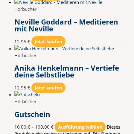
Hörbücher
Neville Goddard – Meditieren
mit Neville
12,95
€
Jetzt kaufen
Hörbücher
Anika Henkelmann – Vertiefe
deine Selbstliebe
12,95
€
Jetzt kaufen
Hörbücher
Gutschein
10,00
€
–
100,00
€
Ausführung wählen
Dieses
Produkt weist mehrere Varianten auf. Die Optionen