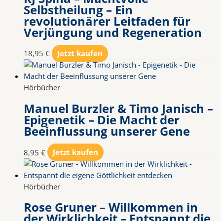
Selbstheilung – Ein
revolutionärer Leitfaden für
Verjüngung und Regeneration
18,95
€
Jetzt kaufen
Hörbücher
Manuel Burzler & Timo Janisch –
Epigenetik – Die Macht der
Beeinflussung unserer Gene
8,95
€
Jetzt kaufen
Hörbücher
Rose Gruner – Willkommen in
der Wirklichkeit – Entspannt die