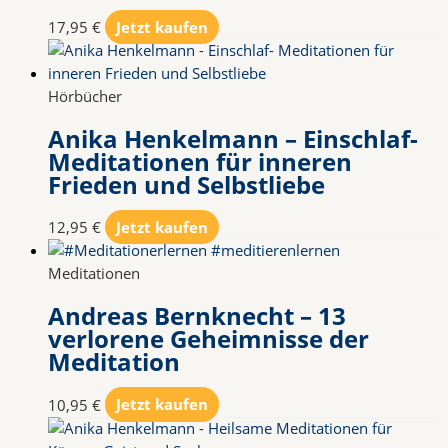
17,95
€
Jetzt kaufen
Hörbücher
Anika Henkelmann – Einschlaf-
Meditationen für inneren
Frieden und Selbstliebe
12,95
€
Jetzt kaufen
Meditationen
Andreas Bernknecht – 13
verlorene Geheimnisse der
Meditation
10,95
€
Jetzt kaufen