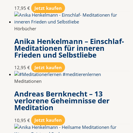
17,95
€
Jetzt kaufen
Hörbücher
Anika Henkelmann – Einschlaf-
Meditationen für inneren
Frieden und Selbstliebe
12,95
€
Jetzt kaufen
Meditationen
Andreas Bernknecht – 13
verlorene Geheimnisse der
Meditation
10,95
€
Jetzt kaufen