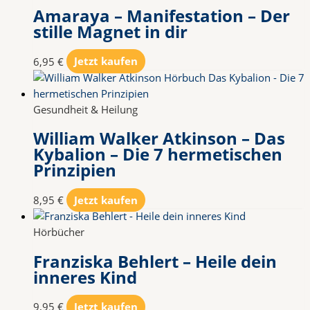
Amaraya – Manifestation – Der
stille Magnet in dir
6,95
€
Jetzt kaufen
Gesundheit & Heilung
William Walker Atkinson – Das
Kybalion – Die 7 hermetischen
Prinzipien
8,95
€
Jetzt kaufen
Hörbücher
Franziska Behlert – Heile dein
inneres Kind
9,95
€
Jetzt kaufen