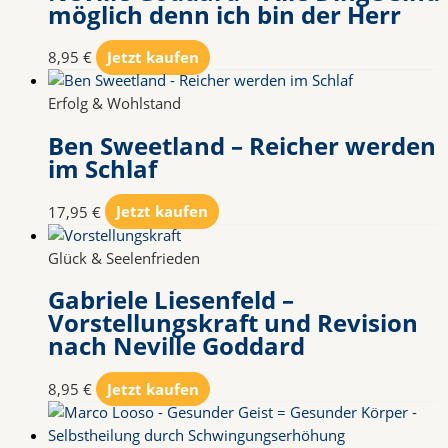
möglich denn ich bin der Herr
8,95
€
Jetzt kaufen
Erfolg & Wohlstand
Ben Sweetland – Reicher werden
im Schlaf
17,95
€
Jetzt kaufen
Glück & Seelenfrieden
Gabriele Liesenfeld –
Vorstellungskraft und Revision
nach Neville Goddard
8,95
€
Jetzt kaufen