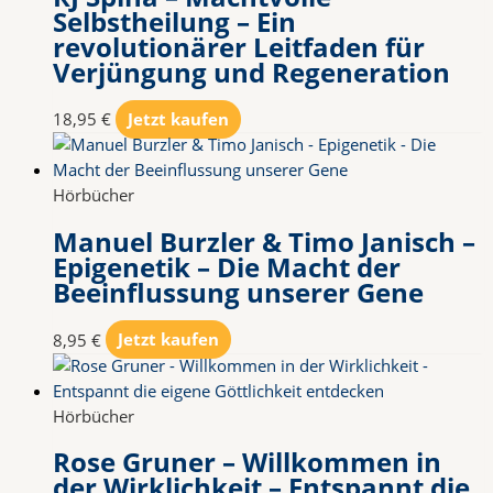
Selbstheilung – Ein
revolutionärer Leitfaden für
Verjüngung und Regeneration
18,95
€
Jetzt kaufen
Hörbücher
Manuel Burzler & Timo Janisch –
Epigenetik – Die Macht der
Beeinflussung unserer Gene
8,95
€
Jetzt kaufen
Hörbücher
Rose Gruner – Willkommen in
der Wirklichkeit – Entspannt die