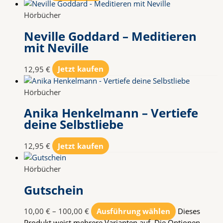
Hörbücher
Neville Goddard – Meditieren
mit Neville
12,95
€
Jetzt kaufen
Hörbücher
Anika Henkelmann – Vertiefe
deine Selbstliebe
12,95
€
Jetzt kaufen
Hörbücher
Gutschein
10,00
€
–
100,00
€
Ausführung wählen
Dieses
Produkt weist mehrere Varianten auf. Die Optionen